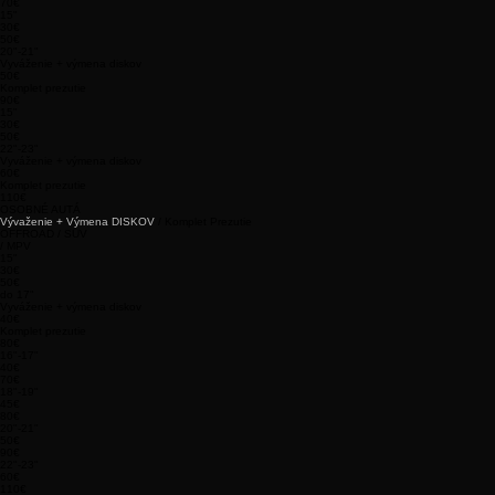
40€
Komplet prezutie
70€
15"
30€
50€
20"-21"
Vyváženie + výmena diskov
50€
Komplet prezutie
90€
15"
30€
50€
22"-23"
Vyváženie + výmena diskov
60€
Komplet prezutie
110€
OSOBNÉ AUTÁ
Vývaženie + Výmena DISKOV
/ Komplet Prezutie
OFFROAD / SUV
/ MPV
15"
30€
50€
do 17"
Vyváženie + výmena diskov
40€
Komplet prezutie
80€
16"-17"
40€
70€
18"-19"
45€
80€
20"-21"
50€
90€
22"-23"