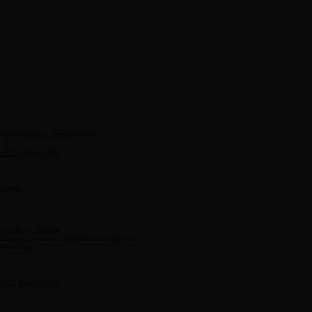
Domov
Kontakt
Služby / Cenník
+421 919 397 811
Telefón
SLUŽBY / CENNÍK
Mobilný pneuservis Bratislava dostupný 24/7.
WhatsApp
+421 919 397 811