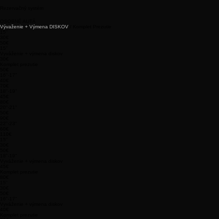
Rezervačný systém
OSOBNÉ AUTÁ
Vývaženie + Výmena DISKOV
/ Komplet Prezutie
15"
30€
50€
15"
Vyváženie + výmena diskov
30€
Komplet prezutie
50€
16"-17"
40€
70€
18"-19"
45€
80€
20"-21"
50€
90€
22"-23"
60€
110€
15"
30€
50€
18"-19"
Vyváženie + výmena diskov
45€
Komplet prezutie
80€
15"
30€
50€
16"-17"
Vyváženie + výmena diskov