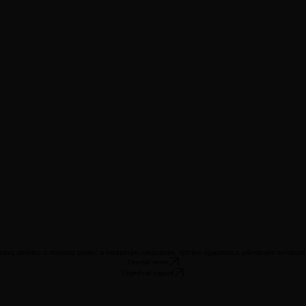
 oprava defektu a nonstop pomoc s moderným vybavením, rýchlym výjazdom a prémiovým servisom
Zavolať teraz
Objednať výjazd