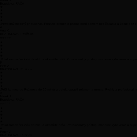
„Prišli ku mne do Ružinova do 20 minút a defekt opravili priamo na mieste. Rýchly a profesionálny 
M
Marek J.
Bratislava, RAČA
★
★
★
★
★
„Perfektný mobilný pneuservis. Prezutie prebehlo priamo pred domom bez čakania a úplne bez p
A
Ana K.
BRATISLAVA, Petržalka
⭐⭐⭐⭐⭐
★
★
★
★
★
„Volal som večer kvôli defektu a okamžite prišli. Profesionálny prístup, moderné vybavenie a supe
P
Petr V.
BRATISLAVA, Ružinov
★
★
★
★
★
„Prišli ku mne do Ružinova do 20 minút a defekt opravili priamo na mieste. Rýchly a profesionálny 
A
Marek J.
Bratislava, RAČA
⭐⭐⭐⭐⭐
★
★
★
★
★
„Volal som večer kvôli defektu a okamžite prišli. Profesionálny prístup, moderné vybavenie a supe
A