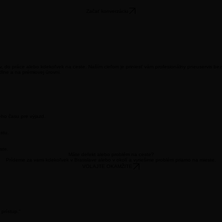
Začať konverzáciu
v, do práce alebo kdekoľvek na ceste. Naším cieľom je priniesť vám profesionálny pneuservis b
dlne a na prémiovej úrovni.
eho času pre výjazd.
stu.
ste.
Máte defekt alebo problém na ceste?
Prídeme za vami kdekoľvek v Bratislave alebo v okolí a vyriešime problém priamo na mieste.
VOLAJTE OKAMŽITE