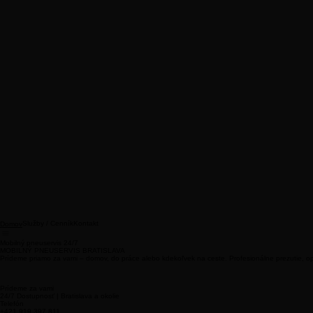
Služby / Cenník
Kontakt
Domov
Mobilný pneuservis 24/7
MOBILNÝ PNEUSERVIS BRATISLAVA
Prídeme priamo za vami – domov, do práce alebo kdekoľvek na ceste. Profesionálne prezutie,
Prídeme za vami