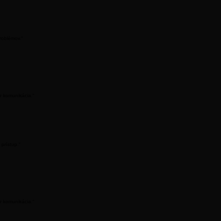
prístup.“
roblémov.“
r komunikácia.“
prístup.“
r komunikácia.“