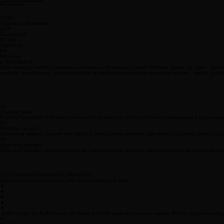
24/7 Dostupnosť | Bratislava a okolie
Telefón
+421 919 397 811
WhatsApp
1000+
Výjazdov v Bratislave
24/7
Dostupnosť
30 min
Výjazd do
5★
Recenzie
o GUMABA.sk
Sme moderný mobilný pneuservis pôsobiaci v Bratislave a okolí. Prídeme priamo za vami – domo
prezutie, vyvažovanie, opravu defektov aj kompletný pneuservis priamo na mieste – rýchlo, poho
01
Zavoláte nám
Prípadne použijete náš online rezervačný systém pre rýchle zobrazenie dostupnosti a vyhovujúc
02
Prídeme za vami
Vyberieme najlepší čas pre váš výjazd a prichádzame priamo k vám domov, do práce alebo na ce
03
Vyriešime problém
Naši profesionálni mechanici vykonajú opravu defektu, prezutie alebo vyvažovanie priamo na mie
ČO O NÁS HOVORIA NAŠI ZÁKAZNÍCI
Dôvera budovaná precíznou prácou v Bratislave a okolí
★
★
★
★
★